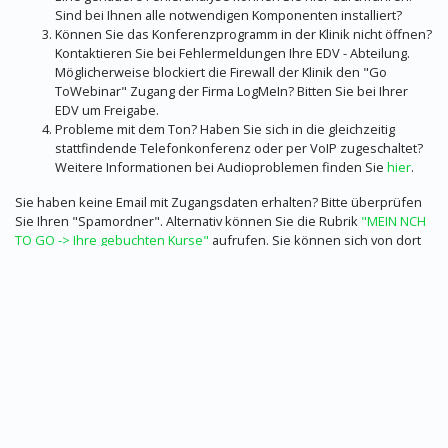
Sind bei Ihnen alle notwendigen Komponenten installiert?
Können Sie das Konferenzprogramm in der Klinik nicht öffnen?
Kontaktieren Sie bei Fehlermeldungen Ihre EDV - Abteilung.
Möglicherweise blockiert die Firewall der Klinik den "Go
ToWebinar" Zugang der Firma LogMeIn? Bitten Sie bei Ihrer
EDV um Freigabe.
Probleme mit dem Ton? Haben Sie sich in die gleichzeitig
stattfindende Telefonkonferenz oder per VoIP zugeschaltet?
Weitere Informationen bei Audioproblemen finden Sie
hier
.
Sie haben keine Email mit Zugangsdaten erhalten? Bitte überprüfen
Sie Ihren "Spamordner". Alternativ können Sie die Rubrik
"MEIN NCH
TO GO -> Ihre gebuchten Kurse"
aufrufen. Sie können sich von dort
ebenfalls direkt zuschalten, indem Sie den Button “Kurs besuchen“
anklicken. Sie kommen trotzdem nicht weiter? Bitte schauen Sie
direkt in die
Onlinehilfe
der Firma LogMeIn oder schreiben Sie uns an
nch@medizintogo.de. Wir helfen umgehend.
Telefonisch steht Ihnen bei Einwahlproblemen auch rund um die Uhr
die technische Hotline der Firma GoTo unter der Rufnummer +49 (0)
721 989 77 9130 zur Verfügung. Geben Sie dort bitte an, dass Sie
Probleme bei der Einwahl in das Programm "GoToWebinar" haben.